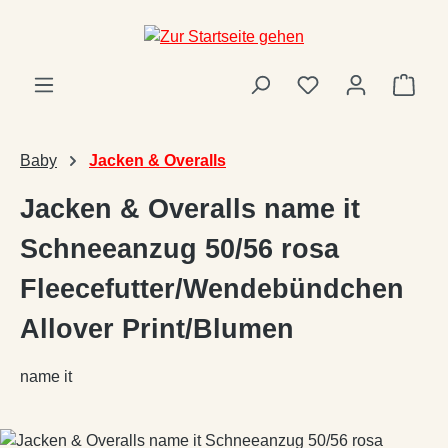
Zum Hauptinhalt springen
Ware
Baby
Jacken & Overalls
Jacken & Overalls name it
Schneeanzug 50/56 rosa
Fleecefutter/Wendebündchen
Allover Print/Blumen
name it
Bildergalerie überspringen