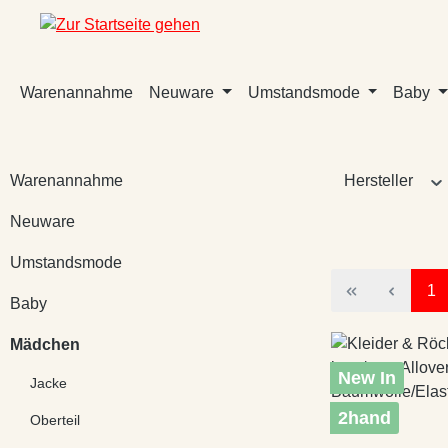
m Hauptinhalt springen
Zur Suche springen
Zur Hauptnavigation springen
Warenannahme
Neuware
Umstandsmode
Baby
Warenannahme
Hersteller
Neuware
Umstandsmode
Sei
1
Baby
Mädchen
New In
Jacke
2hand
Oberteil