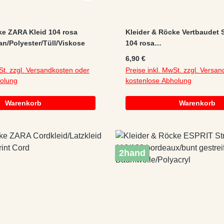
ke ZARA Kleid 104 rosa
Kleider & Röcke Vertbaudet 
an/Polyester/Tüll/Viskose
104 rosa
Motiv/Print/Stickerei/Wendep
:
Regulärer Preis:
6,90 €
Baumwolle/Polyester Kapuz
St. zzgl. Versandkosten oder
Preise inkl. MwSt. zzgl. Versa
holung
kostenlose Abholung
Warenkorb
Warenkorb
2hand