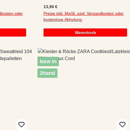
Baumwolle/Elastan
Regulärer Preis:
13,90 €
ndkosten oder
Preise inkl. MwSt. zzgl. Versandkosten oder
kostenlose Abholung
Warenkorb
New In
2hand