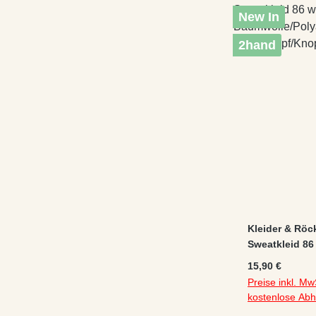
New In
2hand
Kleider & Rö
Sweatkleid 86 
Baumwolle/Pol
Regulärer Preis
15,90 €
Druckknopf/Kn
Preise inkl. Mw
kostenlose Ab