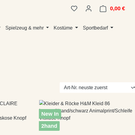
0,00 €
Ware
Spielzeug & mehr
Kostüme
Sportbedarf
New In
2hand