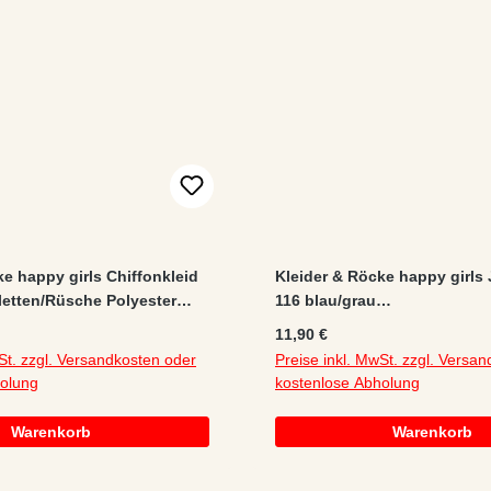
ke happy girls Chiffonkleid
Kleider & Röcke happy girls 
lletten/Rüsche Polyester
116 blau/grau
ß
melange/Stickerei/Wendepail
:
Regulärer Preis:
11,90 €
Baumwolle/Elastan/Jersey/Po
St. zzgl. Versandkosten oder
Preise inkl. MwSt. zzgl. Versa
holung
kostenlose Abholung
Warenkorb
Warenkorb