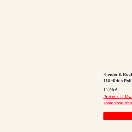
Kleider & Röc
116 türkis Pai
Reißverschlu
Regulärer Preis
11,90 €
Preise inkl. Mw
kostenlose Ab