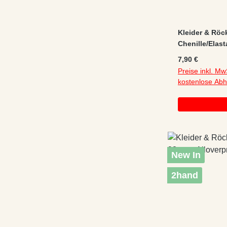
Kleider & Röc
Chenille/Elast
Regulärer Preis
7,90 €
Preise inkl. Mw
kostenlose Ab
New In
2hand