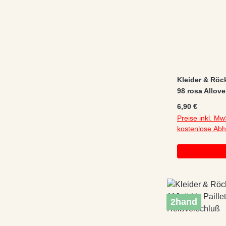
Kleider & Röc
98 rosa Allove
Regulärer Preis
6,90 €
Preise inkl. Mw
kostenlose Ab
2hand