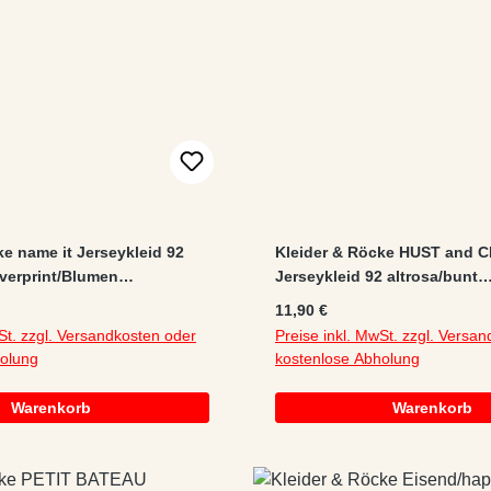
ke name it Jerseykleid 92
Kleider & Röcke HUST and 
overprint/Blumen
Jerseykleid 92 altrosa/bunt
astan/Modal
Alloverprint/Blumen/Volants
:
Regulärer Preis:
11,90 €
Knopf
St. zzgl. Versandkosten oder
Preise inkl. MwSt. zzgl. Versa
holung
kostenlose Abholung
Warenkorb
Warenkorb