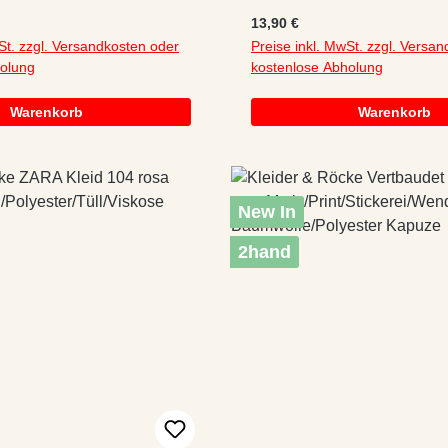
Baumwolle/Elastan mit Shirt!
:
Regulärer Preis:
13,90 €
St. zzgl. Versandkosten oder
Preise inkl. MwSt. zzgl. Versa
holung
kostenlose Abholung
Warenkorb
Warenkorb
New In
2hand