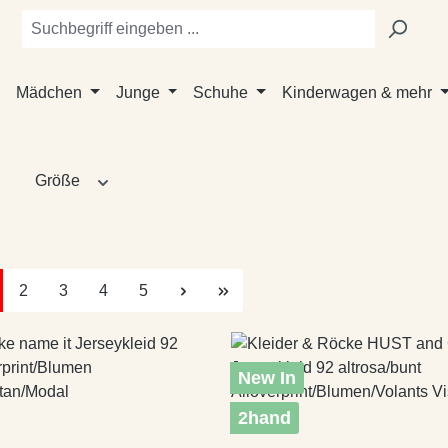
Mädchen
Junge
Schuhe
Kinderwagen & mehr
Größe
te
Seite
Seite
Seite
Seite
2
3
4
5
New In
2hand