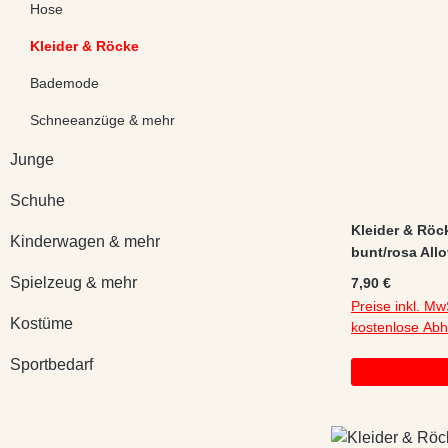
Hose
Kleider & Röcke
Bademode
Schneeanzüge & mehr
Junge
Schuhe
Kleider & Röc
Kinderwagen & mehr
bunt/rosa All
Baumwolle/El
Spielzeug & mehr
Regulärer Preis
7,90 €
Preise inkl. Mw
Kostüme
kostenlose Ab
Sportbedarf