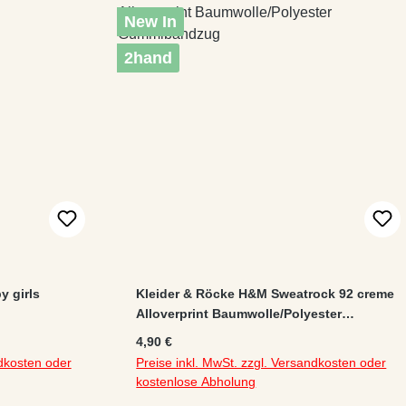
New In
2hand
y girls
Kleider & Röcke H&M Sweatrock 92 creme
Alloverprint Baumwolle/Polyester
rne
Gummibandzug
Regulärer Preis:
4,90 €
ndkosten oder
Preise inkl. MwSt. zzgl. Versandkosten oder
kostenlose Abholung