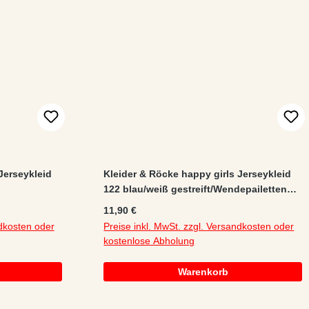
Jerseykleid
Kleider & Röcke happy girls Jerseykleid
122 blau/weiß gestreift/Wendepailetten
etten
Baumwolle/Elastan
Regulärer Preis:
11,90 €
lyester/Tüll
ndkosten oder
Preise inkl. MwSt. zzgl. Versandkosten oder
kostenlose Abholung
Warenkorb