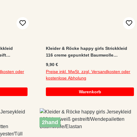
kkleid
Kleider & Röcke happy girls Strickkleid
ift
116 creme gepunktet Baumwolle
Knopfleiste
Regulärer Preis:
9,90 €
ndkosten oder
Preise inkl. MwSt. zzgl. Versandkosten oder
kostenlose Abholung
Warenkorb
2hand