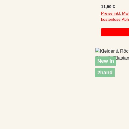
Knopf
Regulärer Preis
11,90 €
Preise inkl. Mw
kostenlose Ab
New In
2hand