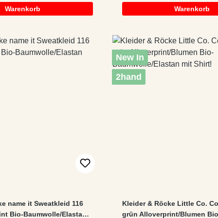
Warenkorb
Warenkorb
New In
2hand
ke name it Sweatkleid 116
Kleider & Röcke Little Co. Co
rint Bio-Baumwolle/Elastan
grün Alloverprint/Blumen Bio