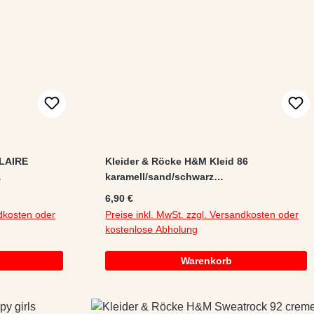
CLAIRE
Kleider & Röcke H&M Kleid 86
karamell/sand/schwarz
 Viskose
Animalprint/Schleife Viskose Knopf
Regulärer Preis:
6,90 €
ndkosten oder
Preise inkl. MwSt. zzgl. Versandkosten oder
kostenlose Abholung
Warenkorb