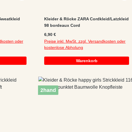
Sweatkleid
Kleider & Röcke ZARA Cordkleid/Latzkleid
98 bordeaux Cord
ailetten
Regulärer Preis:
6,90 €
e
ndkosten oder
Preise inkl. MwSt. zzgl. Versandkosten oder
kostenlose Abholung
Warenkorb
2hand