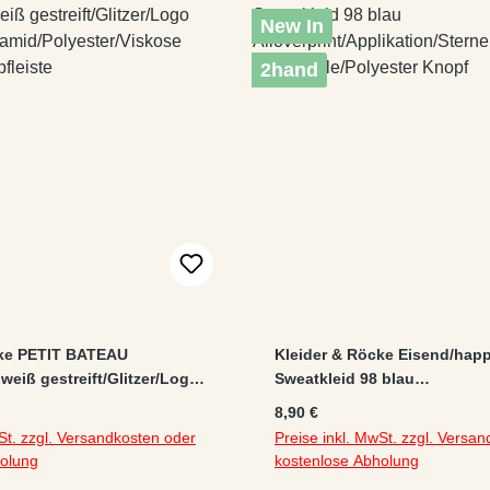
New In
2hand
cke PETIT BATEAU
Kleider & Röcke Eisend/happ
weiß gestreift/Glitzer/Logo
Sweatkleid 98 blau
yamid/Polyester/Viskose
Alloverprint/Applikation/Ste
:
Regulärer Preis:
8,90 €
opfleiste
Baumwolle/Polyester Knopf
St. zzgl. Versandkosten oder
Preise inkl. MwSt. zzgl. Versa
holung
kostenlose Abholung