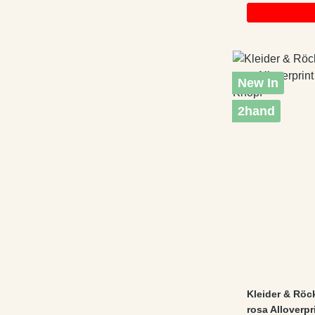
New In
2hand
Kleider & Röc
rosa Alloverp