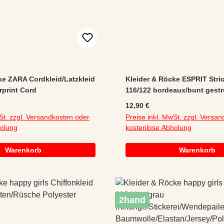
ke ZARA Cordkleid/Latzkleid
Kleider & Röcke ESPRIT Stric
rprint Cord
116/122 bordeaux/bunt gestre
Baumwolle/Polyacryl
:
Regulärer Preis:
12,90 €
St. zzgl. Versandkosten oder
Preise inkl. MwSt. zzgl. Versa
holung
kostenlose Abholung
Warenkorb
Warenkorb
2hand