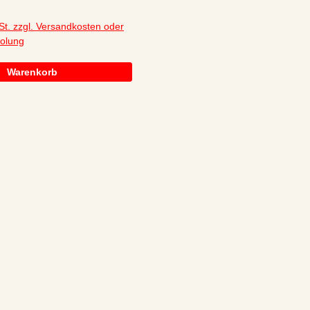
:
St. zzgl. Versandkosten oder
holung
Warenkorb