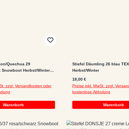
hlon/Quechua 29
Stiefel Däumling 26 blau TEX
k Snowboot Herbst/Winter
Herbst/Winter
ichter gleichmäßiger
:
Regulärer Preis:
18,00 €
St. zzgl. Versandkosten oder
Preise inkl. MwSt. zzgl. Versa
holung
kostenlose Abholung
Warenkorb
Warenkorb