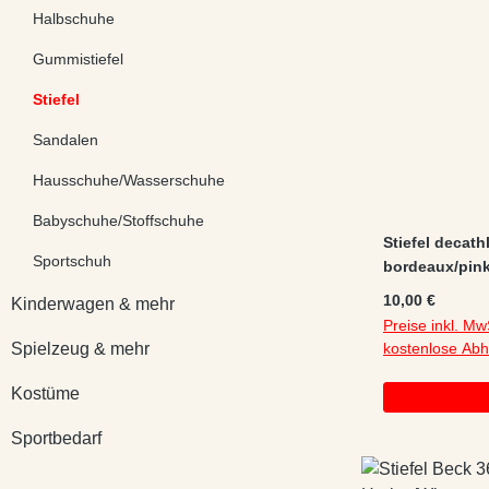
Halbschuhe
Gummistiefel
Stiefel
Sandalen
Hausschuhe/Wasserschuhe
Babyschuhe/Stoffschuhe
Stiefel decat
Sportschuh
bordeaux/pin
Waterproof le
Regulärer Preis
10,00 €
Kinderwagen & mehr
Sohlenabrieb
Preise inkl. Mw
Spielzeug & mehr
kostenlose Ab
Kostüme
Sportbedarf