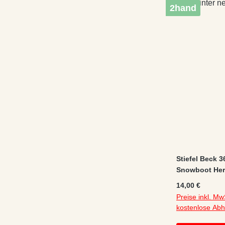
2hand
Stiefel Beck 
Snowboot Herb
Regulärer Preis
14,00 €
Preise inkl. Mw
kostenlose Ab