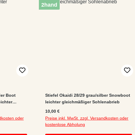
2hand
der Boot
Stiefel Okaidi 28/29 grau/silber Snowboot
eichter
leichter gleichmäßiger Sohlenabrieb
Regulärer Preis:
10,00 €
ndkosten oder
Preise inkl. MwSt. zzgl. Versandkosten oder
kostenlose Abholung