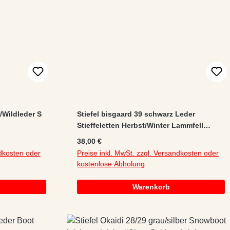
/Wildleder S
Stiefel bisgaard 39 schwarz Leder
Stieffeletten Herbst/Winter Lammfell
gefüttert
Regulärer Preis:
38,00 €
ndkosten oder
Preise inkl. MwSt. zzgl. Versandkosten oder
kostenlose Abholung
Warenkorb