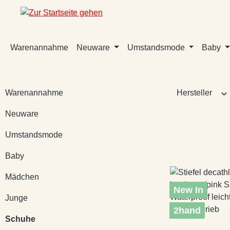
m Hauptinhalt springen
Zur Suche springen
Zur Hauptnavigation springen
Warenannahme
Neuware
Umstandsmode
Baby
Warenannahme
Hersteller
Neuware
Umstandsmode
Baby
Mädchen
New In
Junge
2hand
Schuhe