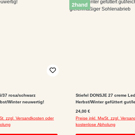
2hand
36/37 rosa/schwarz
Stiefel DONSJE 27 creme Le
st/Winter neuwertig!
Herbst/Winter gefüttert gut/l
gleichmäßiger Sohlenabrieb
:
Regulärer Preis:
24,00 €
St. zzgl. Versandkosten oder
Preise inkl. MwSt. zzgl. Versa
holung
kostenlose Abholung