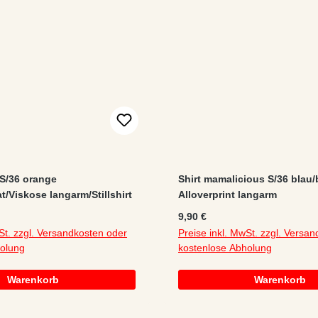
 S/36 orange
Shirt mamalicious S/36 blau/
/Viskose langarm/Stillshirt
Alloverprint langarm
:
Regulärer Preis:
9,90 €
St. zzgl. Versandkosten oder
Preise inkl. MwSt. zzgl. Versa
holung
kostenlose Abholung
Warenkorb
Warenkorb