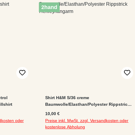
2hand
trol
Shirt H&M S/36 creme
lshirt
Baumwolle/Elasthan/Polyester Rippstrick
Henley/langarm
Regulärer Preis:
10,00 €
ndkosten oder
Preise inkl. MwSt. zzgl. Versandkosten oder
kostenlose Abholung