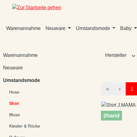
m Hauptinhalt springen
Zur Suche springen
Zur Hauptnavigation springen
Warenannahme
Neuware
Umstandsmode
Baby
Warenannahme
Hersteller
Neuware
Umstandsmode
Sei
1
Hose
Shirt
Bluse
2hand
Kleider & Röcke