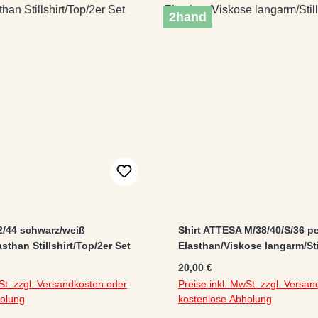
2hand
2/44 schwarz/weiß
Shirt ATTESA M/38/40/S/36 pe
than Stillshirt/Top/2er Set
Elasthan/Viskose langarm/Stil
:
Regulärer Preis:
20,00 €
St. zzgl. Versandkosten oder
Preise inkl. MwSt. zzgl. Versa
holung
kostenlose Abholung