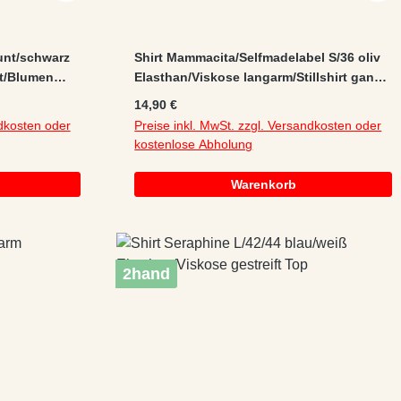
unt/schwarz
Shirt Mammacita/Selfmadelabel S/36 oliv
nt/Blumen
Elasthan/Viskose langarm/Stillshirt ganz
s
leichtes Pilling
Regulärer Preis:
14,90 €
ndkosten oder
Preise inkl. MwSt. zzgl. Versandkosten oder
kostenlose Abholung
Warenkorb
2hand