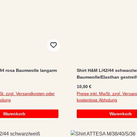
44 rosa Baumwolle langarm
Shirt H&M L/42/44 schwarz/w
Baumwolle/Elasthan gestreift
kurzarm/Sportshirt/2er Set
:
Regulärer Preis:
10,00 €
St. zzgl. Versandkosten oder
Preise inkl. MwSt. zzgl. Versa
holung
kostenlose Abholung
Warenkorb
Warenkorb