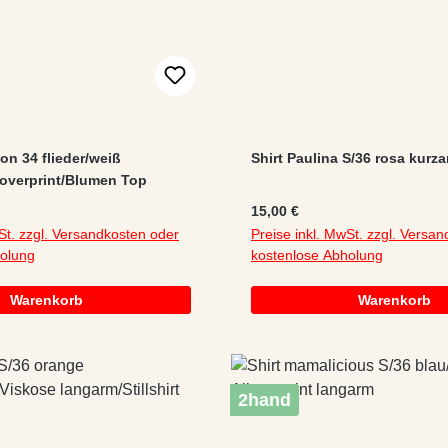
ton 34 flieder/weiß
Shirt Paulina S/36 rosa kurz
overprint/Blumen Top
:
Regulärer Preis:
15,00 €
St. zzgl. Versandkosten oder
Preise inkl. MwSt. zzgl. Versa
holung
kostenlose Abholung
Warenkorb
Warenkorb
2hand