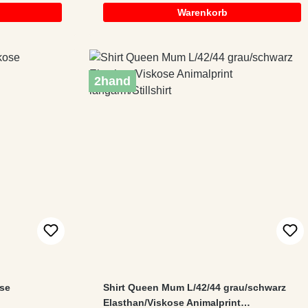
Warenkorb
2hand
ose
Shirt Queen Mum L/42/44 grau/schwarz
Elasthan/Viskose Animalprint