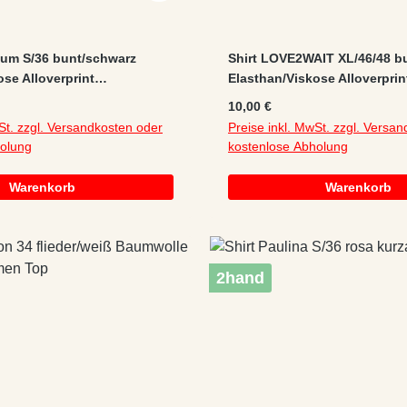
Mum S/36 bunt/schwarz
Shirt LOVE2WAIT XL/46/48 b
ose Alloverprint
Elasthan/Viskose Alloverpri
irt
kurzarm/Stillshirt leicht blas
:
Regulärer Preis:
10,00 €
St. zzgl. Versandkosten oder
Preise inkl. MwSt. zzgl. Versa
holung
kostenlose Abholung
Warenkorb
Warenkorb
2hand