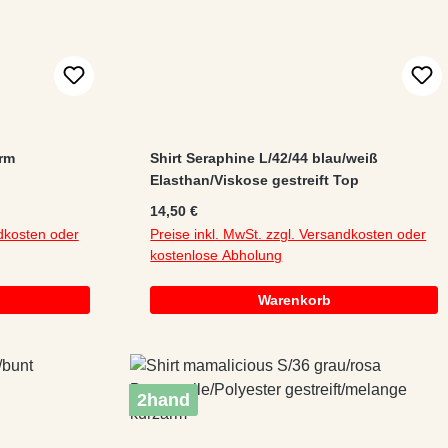
arm
Shirt Seraphine L/42/44 blau/weiß
Elasthan/Viskose gestreift Top
Regulärer Preis:
14,50 €
ndkosten oder
Preise inkl. MwSt. zzgl. Versandkosten oder
kostenlose Abholung
Warenkorb
2hand