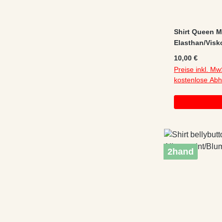
Shirt Queen 
Elasthan/Visk
langarm/Stillsh
Regulärer Preis
10,00 €
Preise inkl. Mw
kostenlose Ab
2hand