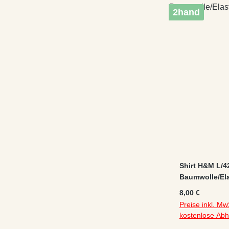
2hand
Shirt H&M L/4
Baumwolle/Elas
Regulärer Preis
8,00 €
Preise inkl. Mw
kostenlose Ab