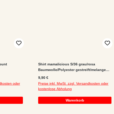
bunt
Shirt mamalicious S/36 grau/rosa
Baumwolle/Polyester gestreift/melange
kurzarm
Regulärer Preis:
9,90 €
ndkosten oder
Preise inkl. MwSt. zzgl. Versandkosten oder
kostenlose Abholung
Warenkorb