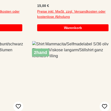
langarm/Stillshirt
Regulärer Preis:
15,00 €
ndkosten oder
Preise inkl. MwSt. zzgl. Versandkosten oder
kostenlose Abholung
Warenkorb
2hand