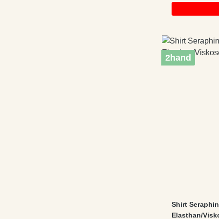
2hand
Shirt Seraphi
Elasthan/Vis