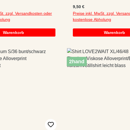
irt
:
Regulärer Preis:
9,50 €
St. zzgl. Versandkosten oder
Preise inkl. MwSt. zzgl. Versa
holung
kostenlose Abholung
Warenkorb
Warenkorb
2hand