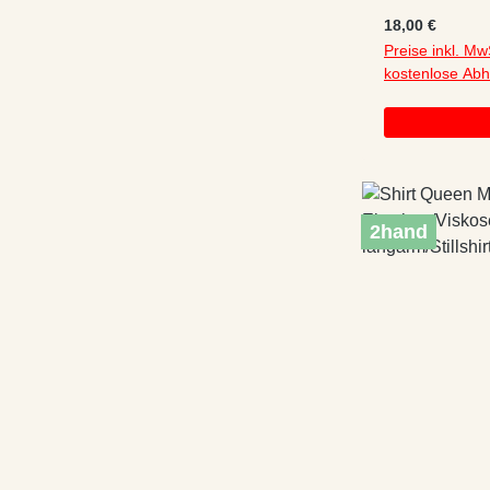
kurzarm/Stillsh
Regulärer Preis
18,00 €
Preise inkl. Mw
kostenlose Ab
2hand