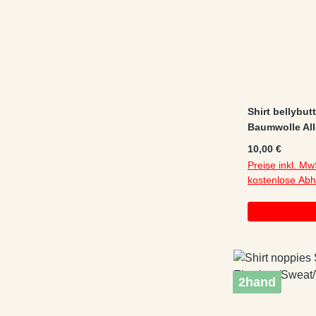
Shirt bellybut
Baumwolle All
Regulärer Preis
10,00 €
Preise inkl. Mw
kostenlose Ab
2hand