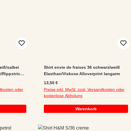
eiß/salbei
Shirt envie de fraises 36 schwarz/weiß
/Rippstrick
Elasthan/Viskose Alloverprint langarm
Regulärer Preis:
13,50 €
ndkosten oder
Preise inkl. MwSt. zzgl. Versandkosten oder
kostenlose Abholung
Warenkorb