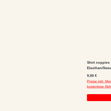
Shirt noppies
Elasthan/Sweat
Regulärer Preis
9,90 €
Preise inkl. Mw
kostenlose Ab