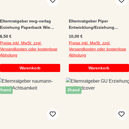
Elternratgeber mvg-verlag
Elternratgeber Piper
Erziehung Paperback Wie
Entwicklung/Erziehung
anstrengende Kinder...
Paperback Babyjahre
Regulärer Preis:
Regulärer Preis:
6,50 €
10,00 €
Preise inkl. MwSt. zzgl.
Preise inkl. MwSt. zzgl.
Versandkosten oder kostenlose
Versandkosten oder kostenlose
Abholung
Abholung
Warenkorb
Warenkorb
2hand
2hand