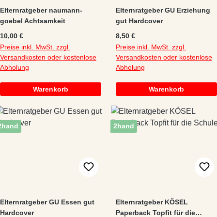
Elternratgeber naumann-
Elternratgeber GU Erziehung
goebel Achtsamkeit
gut Hardcover
Regulärer Preis:
Regulärer Preis:
10,00 €
8,50 €
Preise inkl. MwSt. zzgl.
Preise inkl. MwSt. zzgl.
Versandkosten oder kostenlose
Versandkosten oder kostenlose
Abholung
Abholung
Warenkorb
Warenkorb
2hand
2hand
Elternratgeber GU Essen gut
Elternratgeber KÖSEL
Hardcover
Paperback Topfit für die