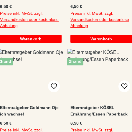
Schule
Regulärer Preis:
Regulärer Preis:
6,50 €
6,50 €
Preise inkl. MwSt. zzgl.
Preise inkl. MwSt. zzgl.
Versandkosten oder kostenlose
Versandkosten oder kostenlose
Abholung
Abholung
Warenkorb
Warenkorb
2hand
2hand
Elternratgeber Goldmann Oje
Elternratgeber KÖSEL
ich wachse!
Ernährung/Essen Paperback
Regulärer Preis:
Regulärer Preis:
6,50 €
6,50 €
Preise inkl. MwSt. zzgl.
Preise inkl. MwSt. zzgl.