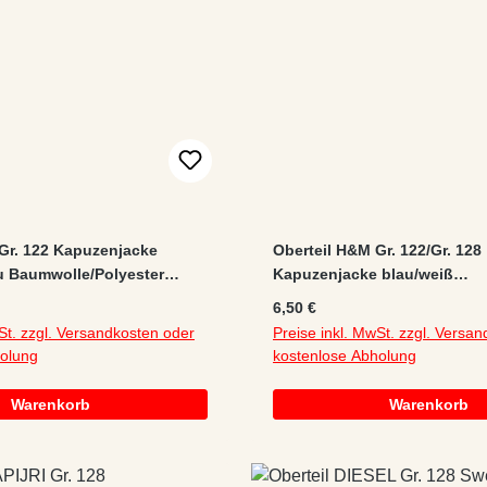
 Gr. 122 Kapuzenjacke
Oberteil H&M Gr. 122/Gr. 128
u Baumwolle/Polyester
Kapuzenjacke blau/weiß
/melange
Baumwolle/Polyester
:
Regulärer Preis:
6,50 €
Applikation/gestreift/Stickerr
St. zzgl. Versandkosten oder
Preise inkl. MwSt. zzgl. Versa
holung
kostenlose Abholung
Warenkorb
Warenkorb