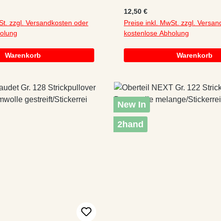
Logo Känguru-Tasche
Applikation/Logo Känguru-
:
Regulärer Preis:
12,50 €
St. zzgl. Versandkosten oder
Preise inkl. MwSt. zzgl. Versa
holung
kostenlose Abholung
Warenkorb
Warenkorb
New In
2hand