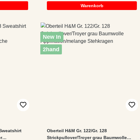
Warenkorb
New In
2hand
Sweatshirt
Oberteil H&M Gr. 122/Gr. 128
r
Strickpullover/Troyer grau Baumwolle