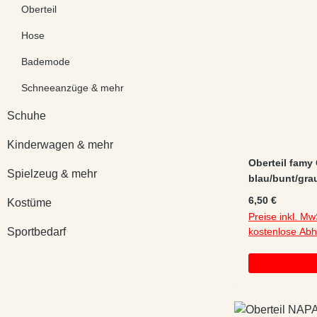
Oberteil
Hose
Bademode
Schneeanzüge & mehr
Schuhe
Kinderwagen & mehr
Oberteil famy
Spielzeug & mehr
blau/bunt/gra
Blockstreifen
Regulärer Preis
6,50 €
Kostüme
Preise inkl. Mw
Sportbedarf
kostenlose Ab