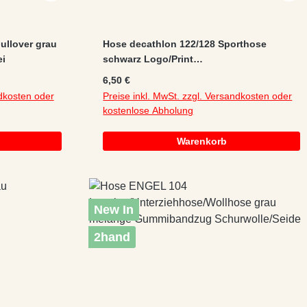
pullover grau
Hose decathlon 122/128 Sporthose
ei
schwarz Logo/Print
Gummibandzug/Kordelzug
Regulärer Preis:
6,50 €
Elasthan/Polyester
ndkosten oder
Preise inkl. MwSt. zzgl. Versandkosten oder
kostenlose Abholung
Warenkorb
New In
2hand