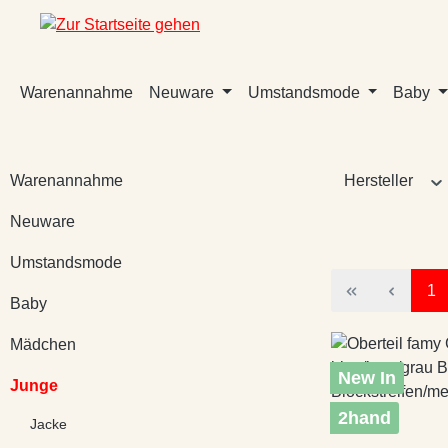
m Hauptinhalt springen
Zur Suche springen
Zur Hauptnavigation springen
Warenannahme
Neuware
Umstandsmode
Baby
Warenannahme
Hersteller
Neuware
Umstandsmode
Sei
1
Baby
Mädchen
New In
Junge
2hand
Jacke