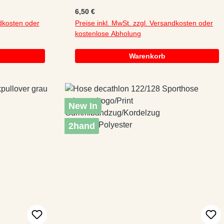
Tasche
Applikation/melange Stehkragen
Regulärer Preis:
6,50 €
ndkosten oder
Preise inkl. MwSt. zzgl. Versandkosten oder
kostenlose Abholung
Warenkorb
New In
2hand