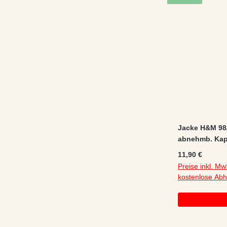
Jacke H&M 98/
abnehmb. Kap
Regulärer Preis
11,90 €
Preise inkl. Mw
kostenlose Ab