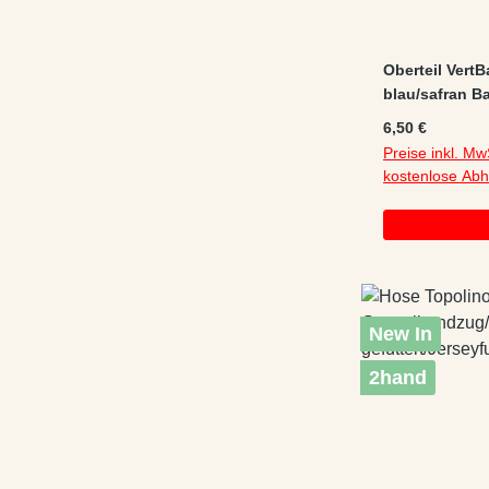
Oberteil VertB
blau/safran Ba
Regulärer Preis
6,50 €
Preise inkl. Mw
kostenlose Ab
New In
2hand