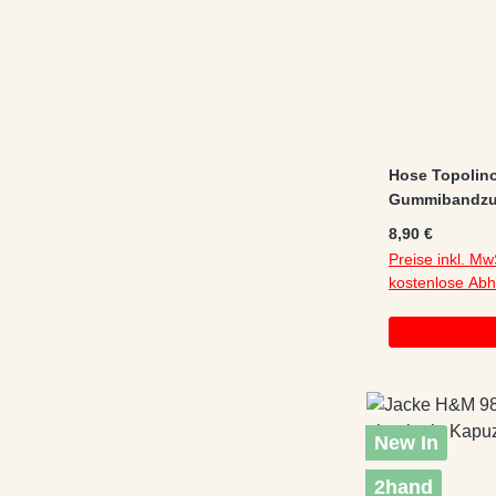
Hose Topolino
Gummibandzu
gefüttert/Jers
Regulärer Preis
8,90 €
Preise inkl. Mw
kostenlose Ab
New In
2hand