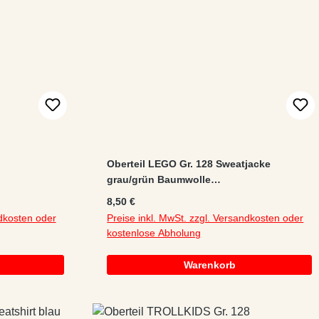
Oberteil LEGO Gr. 128 Sweatjacke
grau/grün Baumwolle
Applikation/Logo/Print Stehkragen
Regulärer Preis:
8,50 €
ei
BIONICLE
ndkosten oder
Preise inkl. MwSt. zzgl. Versandkosten oder
kostenlose Abholung
Warenkorb