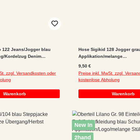
 122 Jeans/Jogger blau
Hose Sigikid 128 Jogger gra
g/Kordelzug Denim
Applikation/melange
eyfutter Herbst/Winter
Gummibandzug/Kordelzug
:
Regulärer Preis:
9,50 €
Baumwolle/Polyester/Sweat
St. zzgl. Versandkosten oder
Preise inkl. MwSt. zzgl. Versa
holung
kostenlose Abholung
Warenkorb
Warenkorb
New In
2hand