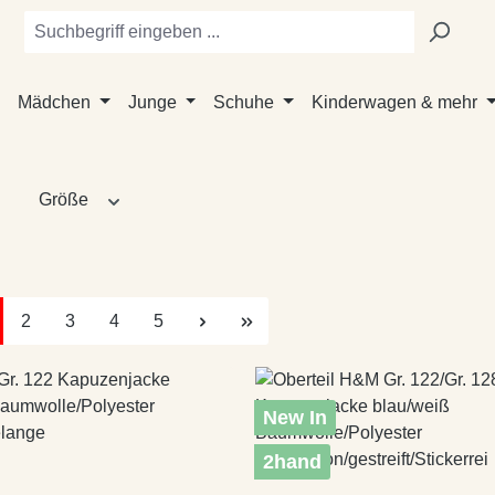
Mädchen
Junge
Schuhe
Kinderwagen & mehr
Größe
te
Seite
Seite
Seite
Seite
2
3
4
5
New In
2hand