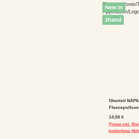
New In
2hand
Oberteil NAPA
Fleecepullove
Applikation/
Regulärer Preis
14,50 €
Tasche
Preise inkl. Mw
kostenlose Ab