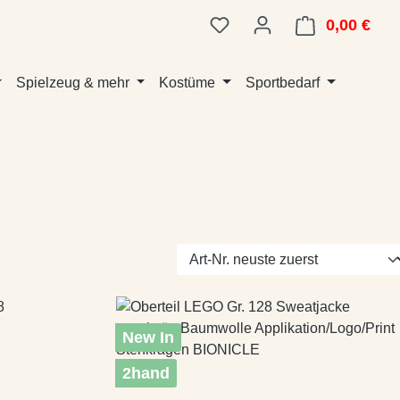
0,00 €
Ware
Spielzeug & mehr
Kostüme
Sportbedarf
New In
2hand