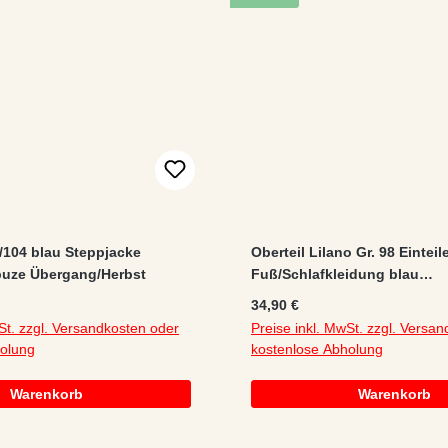
104 blau Steppjacke
Oberteil Lilano Gr. 98 Einteil
uze Übergang/Herbst
Fuß/Schlafkleidung blau
Schurwolle/Seide
:
Regulärer Preis:
34,90 €
Applikation/Logo/melange
St. zzgl. Versandkosten oder
Preise inkl. MwSt. zzgl. Versa
Stülpbündchen
holung
kostenlose Abholung
Warenkorb
Warenkorb