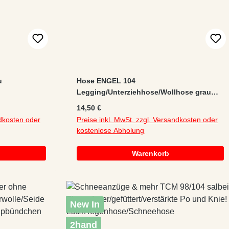
u
Hose ENGEL 104
Legging/Unterziehhose/Wollhose grau
melange Gummibandzug
Regulärer Preis:
14,50 €
Schurwolle/Seide
ndkosten oder
Preise inkl. MwSt. zzgl. Versandkosten oder
kostenlose Abholung
Warenkorb
New In
2hand