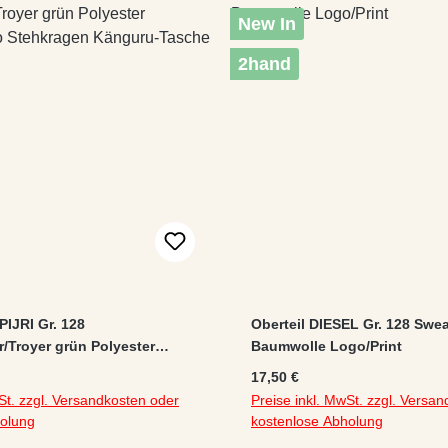
New In
2hand
PIJRI Gr. 128
Oberteil DIESEL Gr. 128 Swea
r/Troyer grün Polyester
Baumwolle Logo/Print
Logo Stehkragen Känguru-
:
Regulärer Preis:
17,50 €
St. zzgl. Versandkosten oder
Preise inkl. MwSt. zzgl. Versa
holung
kostenlose Abholung