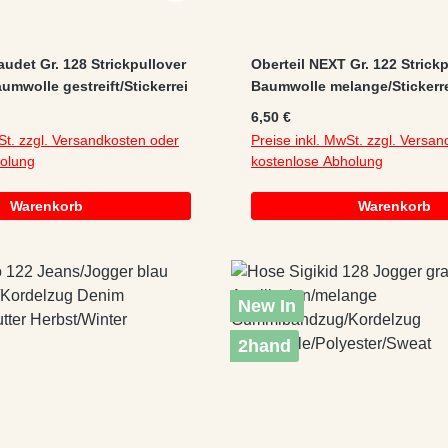
audet Gr. 128 Strickpullover
Oberteil NEXT Gr. 122 Strick
umwolle gestreift/Stickerrei
Baumwolle melange/Stickerr
:
Regulärer Preis:
6,50 €
St. zzgl. Versandkosten oder
Preise inkl. MwSt. zzgl. Versa
holung
kostenlose Abholung
Warenkorb
Warenkorb
New In
2hand