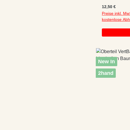
Applikation/
Regulärer Preis
12,50 €
Preise inkl. Mw
kostenlose Ab
New In
2hand