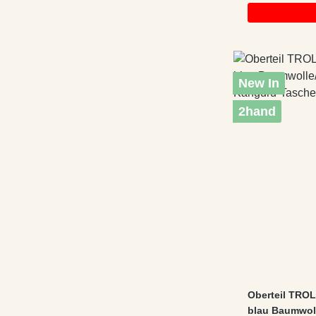
New In
2hand
Oberteil TROL
blau Baumwoll