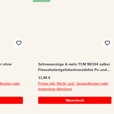
er ohne
Schneeanzüge & mehr TCM 98/104 salbei
Fleecefutter/gefüttert/verstärkte Po und
Knie! Latz/Regenhose/Schneehose
Regulärer Preis:
11,90 €
ndkosten oder
Preise inkl. MwSt. zzgl. Versandkosten oder
kostenlose Abholung
Warenkorb