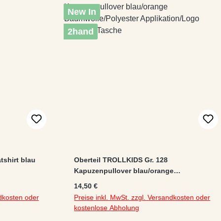
New In
2hand
tshirt blau
Oberteil TROLLKIDS Gr. 128
Kapuzenpullover blau/orange
Baumwolle/Polyester Applikation/Logo
Regulärer Preis:
14,50 €
Känguru-Tasche
ndkosten oder
Preise inkl. MwSt. zzgl. Versandkosten oder
kostenlose Abholung