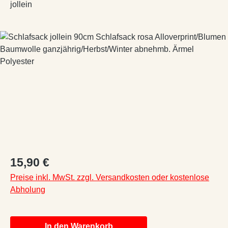
jollein
Bildergalerie überspringen
Regulärer Preis:
15,90 €
Preise inkl. MwSt. zzgl. Versandkosten oder kostenlose
Abholung
In den Warenkorb